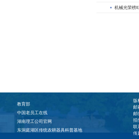
机械光荣榜
版权
教育部
邮
中国老员工在线
邮
招
湖南理工公司官网
联
东洞庭湖区传统农耕器具科普基地
传