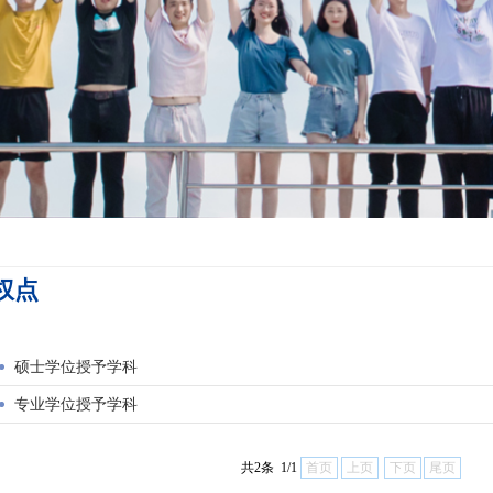
权点
硕士学位授予学科
专业学位授予学科
共2条 1/1
首页
上页
下页
尾页