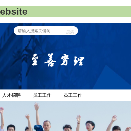
bsite
搜索
人才招聘
员工工作
员工工作