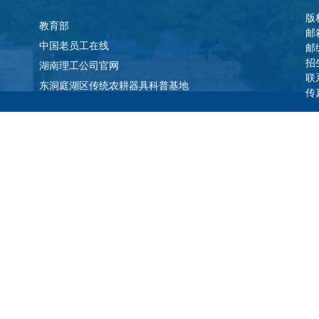
版权
教育部
邮
中国老员工在线
邮
招
湖南理工公司官网
联
东洞庭湖区传统农耕器具科普基地
传