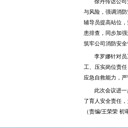
徐丹传达公司
与风险，强调消防
辅导员提高站位，
患排查，同步加强
筑牢公司消防安全
李罗娜针对员
工、压实岗位责任
应急自救能力，严
此次会议进一
了育人安全责任，
（责编/王荣荣 初